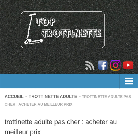
Trottinette adulte
ACCUEIL
»
TROTTINETTE ADULTE
»
TROTTINETTE ADULTE PAS
CHER : ACHETER AU MEILLEUR PRIX
trottinette tout terrain adulte
Trottinette freestyle
trottinette adulte pas cher : acheter au
Trottinette électrique
meilleur prix