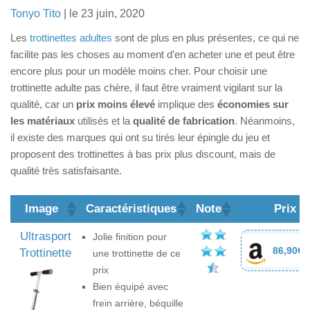
Trottinette électrique avec selle
Tonyo Tito
| le 23 juin, 2020
Pour enfant
Les
trottinettes adultes
sont de plus en plus présentes, ce qui ne
Trottinettes électriques puissantes (65-100km/h)
facilite pas les choses au moment d’en acheter une et peut être
encore plus pour un modèle moins cher. Pour choisir une
Autres produits
trottinette adulte pas chère, il faut être vraiment vigilant sur la
Skates classiques
qualité, car un
prix moins élevé
implique des
économies sur
les matériaux
Skateboards électrique
utilisés et la
qualité de fabrication
. Néanmoins,
il existe des marques qui ont su tirés leur épingle du jeu et
Drift trikes
proposent des trottinettes à bas prix plus discount, mais de
Trottinettes 3 roues
qualité très satisfaisante.
Pocket bikes
Image
Caractéristiques
Note
Prix
Draisiennes
Ultrasport
Blog
Jolie finition pour
86,90€
Trottinette
une trottinette de ce
prix
Bien équipé avec
frein arrière, béquille