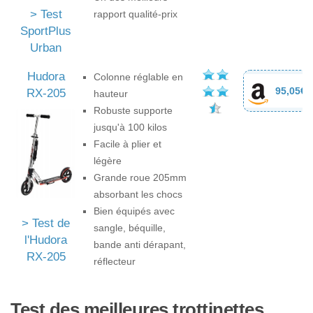
> Test
rapport qualité-prix
SportPlus
Urban
Hudora
Colonne réglable en
95,05€
RX-205
hauteur
Robuste supporte
jusqu'à 100 kilos
Facile à plier et
légère
Grande roue 205mm
absorbant les chocs
Bien équipés avec
> Test de
sangle, béquille,
l'Hudora
bande anti dérapant,
RX-205
réflecteur
Test des meilleures trottinettes