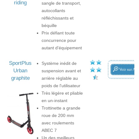
riding
sangle de transport,
autocollants
réfléchissants et
béquille
Prix défiant toute
concurrence pour
autant d'équipement
SportPlus
Système inédit de
Voir sur A
Urban
suspension avant et
graphite
arrière réglable au
poids de l'utilisateur
Très légère et pliable
en un-instant
Trottinette a grande
roue de 200 mm
avec roulements
ABEC 7
Un des meilleurs