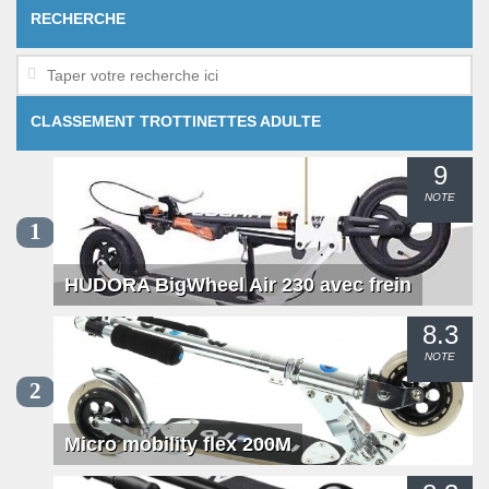
RECHERCHE
CLASSEMENT TROTTINETTES ADULTE
9
NOTE
1
HUDORA BigWheel Air 230 avec frein
8.3
NOTE
2
Micro mobility flex 200M