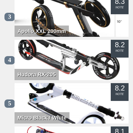
8.3
NOTE
3
Apollo XXL 200mm
8.2
NOTE
4
Hudora RX-205
8.2
NOTE
5
Micro Black / White
8.1