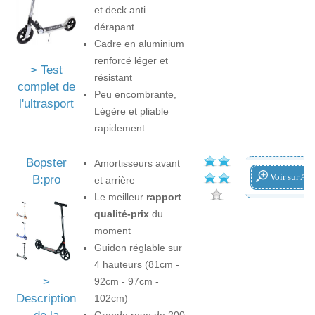
et deck anti
dérapant
Cadre en aluminium
renforcé léger et
> Test
résistant
complet de
Peu encombrante,
l'ultrasport
Légère et pliable
rapidement
Bopster
Amortisseurs avant
Voir sur A
B:pro
et arrière
Le meilleur
rapport
qualité-prix
du
moment
Guidon réglable sur
4 hauteurs (81cm -
>
92cm - 97cm -
Description
102cm)
Grande roue de 200