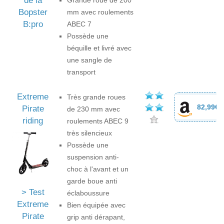
de la
Bopster
mm avec roulements
B:pro
ABEC 7
Possède une
béquille et livré avec
une sangle de
transport
Extreme
Très grande roues
82,99€
Pirate
de 230 mm avec
riding
roulements ABEC 9
très silencieux
Possède une
suspension anti-
choc à l'avant et un
garde boue anti
> Test
éclaboussure
Extreme
Bien équipée avec
Pirate
grip anti dérapant,