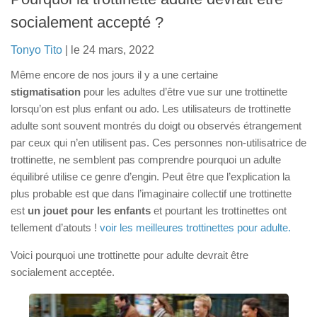
Trottinette électrique
socialement accepté ?
Trottinette électrique avec selle
Tonyo Tito
| le 24 mars, 2022
Pour enfant
Même encore de nos jours il y a une certaine
Trottinettes électriques puissantes (65-100km/h)
stigmatisation
pour les adultes d’être vue sur une trottinette
lorsqu’on est plus enfant ou ado. Les utilisateurs de trottinette
Autres produits
adulte sont souvent montrés du doigt ou observés étrangement
Skates classiques
par ceux qui n’en utilisent pas. Ces personnes non-utilisatrice de
trottinette, ne semblent pas comprendre pourquoi un adulte
Skateboards électrique
équilibré utilise ce genre d’engin. Peut être que l’explication la
Drift trikes
plus probable est que dans l’imaginaire collectif une trottinette
Trottinettes 3 roues
est
un jouet pour les enfants
et pourtant les trottinettes ont
tellement d’atouts !
voir les meilleures trottinettes pour adulte.
Pocket bikes
Draisiennes
Voici pourquoi une trottinette pour adulte devrait être
socialement acceptée.
Blog