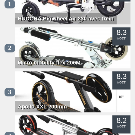
1
HUDORA BigWheel Air 230 avec frein
8.3
NOTE
2
Micro mobility flex 200M
8.3
NOTE
3
Apollo XXL 200mm
8.2
NOTE