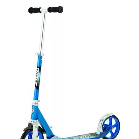
Trottinette électrique avec selle
Pour enfant
Trottinettes électriques puissantes (65-100km/h)
Autres produits
Skates classiques
Skateboards électrique
Drift trikes
Trottinettes 3 roues
Pocket bikes
Draisiennes
Blog