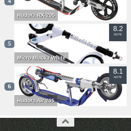
4
Hudora RX-205
8.2
NOTE
5
Micro Black / White
8.1
NOTE
6
Hudora Air 205