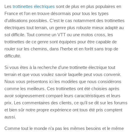
Trottinette électrique avec selle
Les
trottinettes électriques
sont de plus en plus populaires en
Pour enfant
France et l’on en trouve désormais pour tous les types
d’utilisations possibles. C’est le cas notamment des trottinettes
Trottinettes électriques puissantes (65-100km/h)
électriques tout terrain, un genre plus robuste mieux adapté au
Autres produits
sol difficile. Tout comme un VTT ou une motos cross, les
trottinettes de ce genre sont équipées pour être capable de
Skates classiques
rouler sur les chemins, dans l’herbe et en forêt sans trop de
Skateboards électrique
difficulté.
Drift trikes
Si vous êtes à la recherche d’une trottinette électrique tout
Trottinettes 3 roues
terrain et que vous voulez savoir laquelle peut vous convenir.
Pocket bikes
Nous vous présentons ici les modèles que nous considérons
comme les meilleurs. Ces trottinettes ont été choisies après
Draisiennes
avoir soigneusement comparé leurs caractéristiques et leurs
Blog
prix. Les commentaires des clients, ce qu’il se dit sur les forums
et bien sûr notre propre expérience ont tous été pris comptent
aussi.
Comme tout le monde n’a pas les mêmes besoins et le même