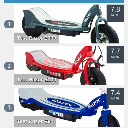
7.8
NOTE
1
Test Razor E300
7.7
NOTE
2
Test Razor E100
7.4
NOTE
3
Test Razor E90