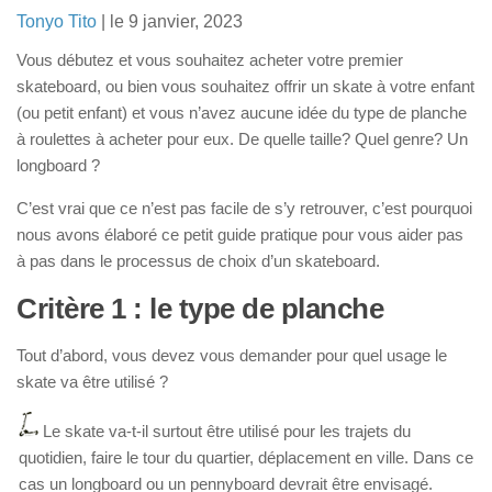
Trottinette électrique avec selle
Tonyo Tito
| le 9 janvier, 2023
Pour enfant
Vous débutez et vous souhaitez acheter votre premier
Trottinettes électriques puissantes (65-100km/h)
skateboard, ou bien vous souhaitez offrir un skate à votre enfant
(ou petit enfant) et vous n’avez aucune idée du type de planche
Autres produits
à roulettes à acheter pour eux. De quelle taille? Quel genre? Un
Skates classiques
longboard ?
Skateboards électrique
C’est vrai que ce n’est pas facile de s’y retrouver, c’est pourquoi
Drift trikes
nous avons élaboré ce petit guide pratique pour vous aider pas
à pas dans le processus de choix d’un skateboard.
Trottinettes 3 roues
Pocket bikes
Critère 1 : le type de planche
Draisiennes
Tout d’abord, vous devez vous demander pour quel usage le
Blog
skate va être utilisé ?
Le skate va-t-il surtout être utilisé pour les trajets du
quotidien, faire le tour du quartier, déplacement en ville. Dans ce
cas un longboard ou un pennyboard devrait être envisagé.