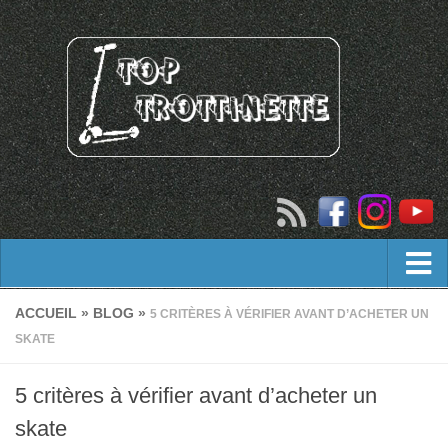
Trottinette adulte
ACCUEIL
»
BLOG
»
5 CRITÈRES À VÉRIFIER AVANT D’ACHETER UN
SKATE
trottinette tout terrain adulte
Trottinette freestyle
5 critères à vérifier avant d’acheter un
Trottinette électrique
skate