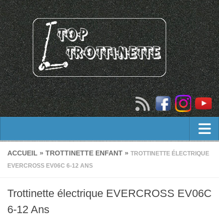
Trottinette adulte
ACCUEIL
»
TROTTINETTE ENFANT
»
TROTTINETTE ÉLECTRIQUE
EVERCROSS EV06C 6-12 ANS
trottinette tout terrain adulte
Trottinette freestyle
Trottinette électrique EVERCROSS EV06C
Trottinette électrique
6-12 Ans