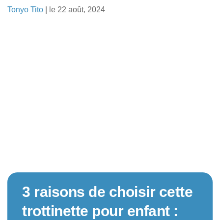
Trottinette électrique avec selle
Tonyo Tito
| le 22 août, 2024
Pour enfant
Trottinettes électriques puissantes (65-100km/h)
Autres produits
Skates classiques
Skateboards électrique
Drift trikes
Trottinettes 3 roues
Pocket bikes
Draisiennes
Blog
3 raisons de choisir cette
trottinette pour enfant :