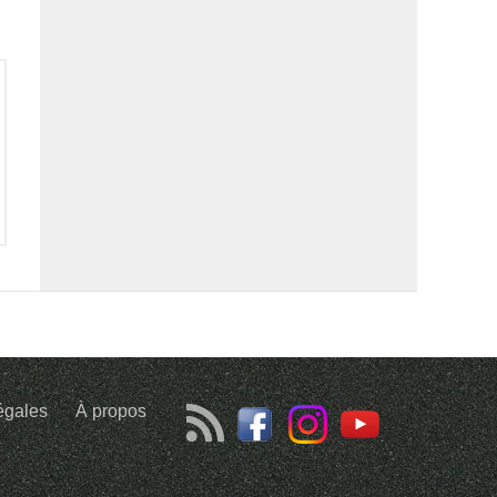
égales
À propos