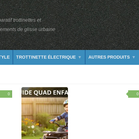
atif trottinettes et
ements de glisse urbaine
TYLE
TROTTINETTE ÉLECTRIQUE
AUTRES PRODUITS
0
0