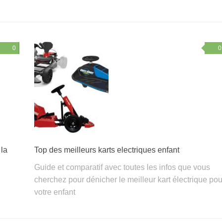
0
0
 la
Top des meilleurs karts electriques enfant
Guide et comparatif avec toutes les infos que vous
cherchez pour dénicher le meilleur kart électrique pou
votre enfant