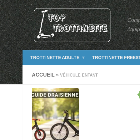
Compar
équip
TROTTINETTE ADULTE
TROTTINETTE FREES
ACCUEIL
»
VÉHICULE ENFANT