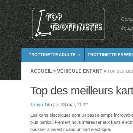
Compar
équip
TROTTINETTE ADULTE
TROTTINETTE FREES
ACCUEIL
»
VÉHICULE ENFANT
»
TOP DES ME
Top des meilleurs kart
Tonyo Tito
| le 23 mai, 2022
Les karts électriques sont un passe-temps incroyable
plus particulièrement nous intéresser aux karts électr
pousser à investir dans un kart électrique.