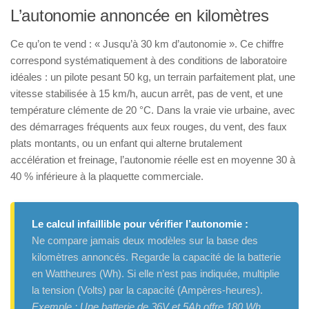
L’autonomie annoncée en kilomètres
Ce qu’on te vend : « Jusqu’à 30 km d’autonomie ». Ce chiffre
correspond systématiquement à des conditions de laboratoire
idéales : un pilote pesant 50 kg, un terrain parfaitement plat, une
vitesse stabilisée à 15 km/h, aucun arrêt, pas de vent, et une
température clémente de 20 °C. Dans la vraie vie urbaine, avec
des démarrages fréquents aux feux rouges, du vent, des faux
plats montants, ou un enfant qui alterne brutalement
accélération et freinage, l’autonomie réelle est en moyenne 30 à
40 % inférieure à la plaquette commerciale.
Le calcul infaillible pour vérifier l’autonomie :
Ne compare jamais deux modèles sur la base des
kilomètres annoncés. Regarde la capacité de la batterie
en Wattheures (Wh). Si elle n’est pas indiquée, multiplie
la tension (Volts) par la capacité (Ampères-heures).
Exemple : Une batterie de 36V et 5Ah offre 180 Wh.