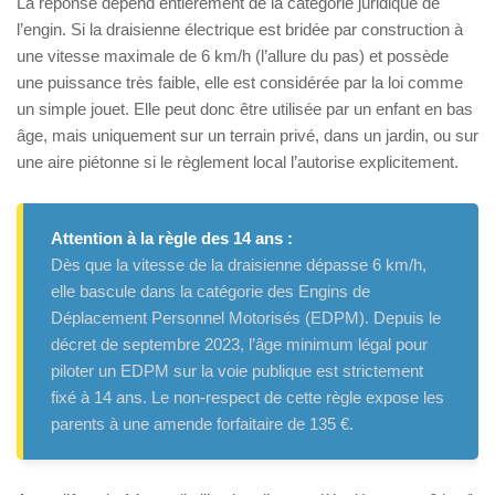
La réponse dépend entièrement de la catégorie juridique de
l’engin. Si la draisienne électrique est bridée par construction à
une vitesse maximale de 6 km/h (l’allure du pas) et possède
une puissance très faible, elle est considérée par la loi comme
un simple jouet. Elle peut donc être utilisée par un enfant en bas
âge, mais uniquement sur un terrain privé, dans un jardin, ou sur
une aire piétonne si le règlement local l’autorise explicitement.
Attention à la règle des 14 ans :
Dès que la vitesse de la draisienne dépasse 6 km/h,
elle bascule dans la catégorie des Engins de
Déplacement Personnel Motorisés (EDPM). Depuis le
décret de septembre 2023, l’âge minimum légal pour
piloter un EDPM sur la voie publique est strictement
fixé à 14 ans. Le non-respect de cette règle expose les
parents à une amende forfaitaire de 135 €.