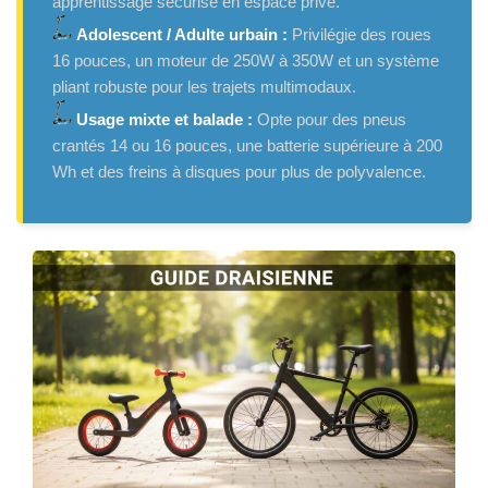
apprentissage sécurisé en espace privé.
Adolescent / Adulte urbain :
Privilégie des roues
16 pouces, un moteur de 250W à 350W et un système
pliant robuste pour les trajets multimodaux.
Usage mixte et balade :
Opte pour des pneus
crantés 14 ou 16 pouces, une batterie supérieure à 200
Wh et des freins à disques pour plus de polyvalence.