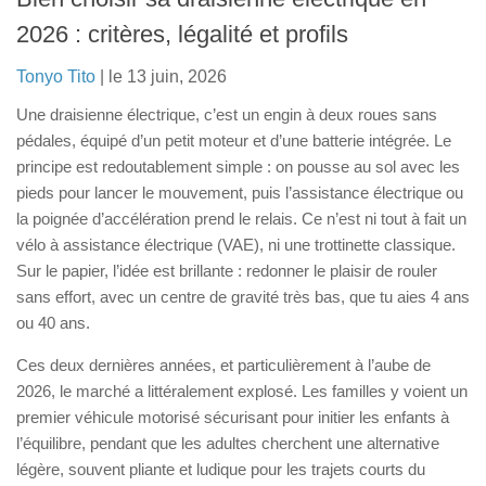
Trottinette électrique
2026 : critères, légalité et profils
Trottinette électrique avec selle
Tonyo Tito
| le 13 juin, 2026
Pour enfant
Une draisienne électrique, c’est un engin à deux roues sans
Trottinettes électriques puissantes (65-100km/h)
pédales, équipé d’un petit moteur et d’une batterie intégrée. Le
principe est redoutablement simple : on pousse au sol avec les
Autres produits
pieds pour lancer le mouvement, puis l’assistance électrique ou
Skates classiques
la poignée d’accélération prend le relais. Ce n’est ni tout à fait un
vélo à assistance électrique (VAE), ni une trottinette classique.
Skateboards électrique
Sur le papier, l’idée est brillante : redonner le plaisir de rouler
Drift trikes
sans effort, avec un centre de gravité très bas, que tu aies 4 ans
Trottinettes 3 roues
ou 40 ans.
Pocket bikes
Ces deux dernières années, et particulièrement à l’aube de
Draisiennes
2026, le marché a littéralement explosé. Les familles y voient un
premier véhicule motorisé sécurisant pour initier les enfants à
Blog
l’équilibre, pendant que les adultes cherchent une alternative
légère, souvent pliante et ludique pour les trajets courts du