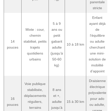
parentale
stricte
Enfant
5 à 9
ayant déjà
Mixte : cour,
ans ou
de
chemin
petit
l’équilibre
14
stabilisé, petits
gabarit
ou adulte
10 à 18 km
pouces
trajets
adulte
cherchant
quotidiens
(jusqu’à
une mini-
urbains
50-60
solution de
kg)
mobilité
d’appoint
Draisienne
Voie publique
électrique
stabilisée,
8 ans
polyvalente
déplacements
et +,
16
pour ado
réguliers,
adulte
15 à 30 km
pouces
ou adulte,
terrains
jusqu’à
usage