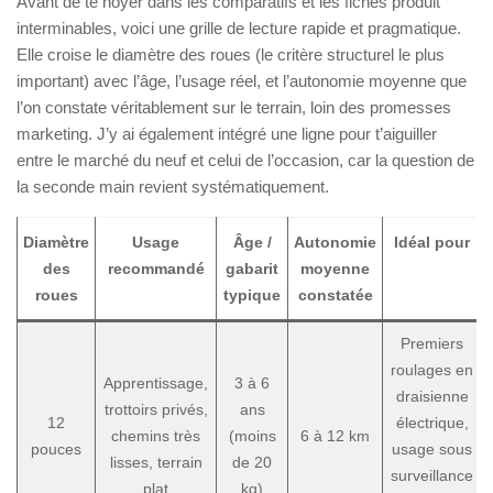
Avant de te noyer dans les comparatifs et les fiches produit
interminables, voici une grille de lecture rapide et pragmatique.
Elle croise le diamètre des roues (le critère structurel le plus
important) avec l’âge, l’usage réel, et l’autonomie moyenne que
l’on constate véritablement sur le terrain, loin des promesses
marketing. J’y ai également intégré une ligne pour t’aiguiller
entre le marché du neuf et celui de l’occasion, car la question de
la seconde main revient systématiquement.
Diamètre
Usage
Âge /
Autonomie
Idéal pour
des
recommandé
gabarit
moyenne
roues
typique
constatée
Premiers
roulages en
Apprentissage,
3 à 6
draisienne
trottoirs privés,
ans
12
électrique,
chemins très
(moins
6 à 12 km
pouces
usage sous
lisses, terrain
de 20
surveillance
plat
kg)