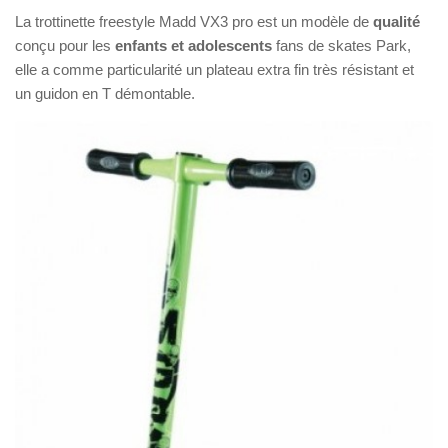
Trottinette électrique avec selle
La trottinette freestyle Madd VX3 pro est un modèle de
qualité
Pour enfant
conçu pour les
enfants et adolescents
fans de skates Park,
elle a comme particularité un plateau extra fin très résistant et
Trottinettes électriques puissantes (65-100km/h)
un guidon en T démontable.
Autres produits
Skates classiques
Skateboards électrique
Drift trikes
Trottinettes 3 roues
Pocket bikes
Draisiennes
Blog