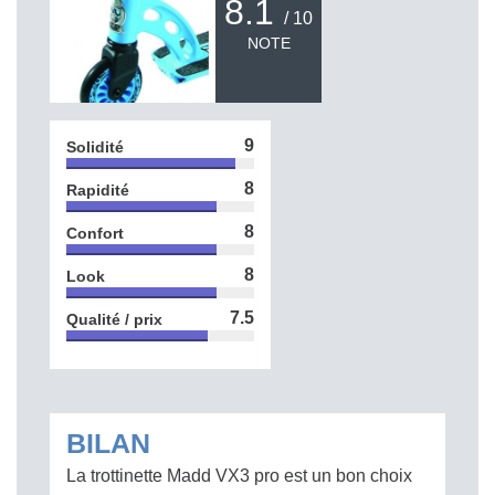
8.1
/ 10
NOTE
9
Solidité
8
Rapidité
8
Confort
8
Look
7.5
Qualité / prix
BILAN
La trottinette Madd VX3 pro est un bon choix