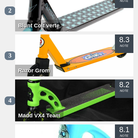
NOTE
2
Blunt Colt verte
8.3
NOTE
3
Razor Grom
8.2
NOTE
4
Madd VX4 Team
8.1
NOTE