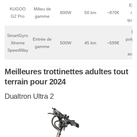
Exce
KUGOO
Milieu de
800W
50 km
~870€
rap
G2 Pro
gamme
quali
Bo
SmartGyro
Entrée de
polyv
Xtreme
500W
45 km
~599€
gamme
p
SpeedWay
acce
Meilleures trottinettes adultes tout
terrain pour 2024
Dualtron Ultra 2