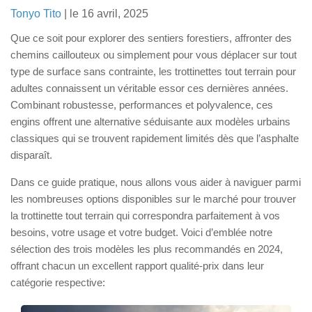
Trottinette électrique avec selle
Tonyo Tito
| le 16 avril, 2025
Pour enfant
Que ce soit pour explorer des sentiers forestiers, affronter des
Trottinettes électriques puissantes (65-100km/h)
chemins caillouteux ou simplement pour vous déplacer sur tout
type de surface sans contrainte, les trottinettes tout terrain pour
Autres produits
adultes connaissent un véritable essor ces dernières années.
Skates classiques
Combinant robustesse, performances et polyvalence, ces
engins offrent une alternative séduisante aux modèles urbains
Skateboards électrique
classiques qui se trouvent rapidement limités dès que l’asphalte
Drift trikes
disparaît.
Trottinettes 3 roues
Dans ce guide pratique, nous allons vous aider à naviguer parmi
Pocket bikes
les nombreuses options disponibles sur le marché pour trouver
Draisiennes
la trottinette tout terrain qui correspondra parfaitement à vos
besoins, votre usage et votre budget. Voici d’emblée notre
Blog
sélection des trois modèles les plus recommandés en 2024,
offrant chacun un excellent rapport qualité-prix dans leur
catégorie respective: