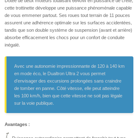
Dotée de deux moteurs totalisant 6640W en puissance de crête,
cette trottinette développe une puissance phénoménale capable
de vous emmener partout. Ses roues tout terrain de 11 pouces
assurent une adhérence optimale sur les surfaces accidentées,
tandis que son double système de suspension (avant et arrière)
absorbe efficacement les chocs pour un confort de conduite
inégalé.
Avec une autonomie impressionnante de 120 à 140 km
en mode éco, le Dualtron Ultra 2 vous permet
d’envisager des excursions prolongées sans craindre
de tomber en panne. Côté vitesse, elle peut atteindre
les 100 km/h, bien que cette vitesse ne soit pas légale
sur la voie publique.
Avantages :