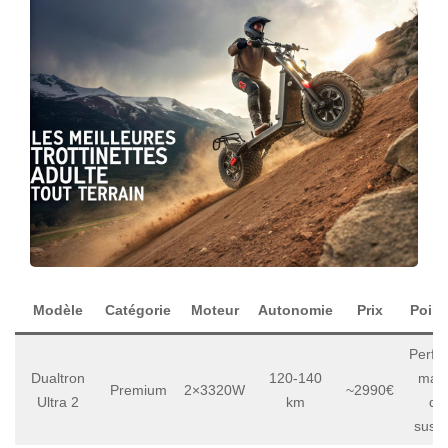
Modèle
Catégorie
Moteur
Autonomie
Prix
Point
Perfo
Dualtron
120-140
maxi
Premium
2×3320W
~2990€
Ultra 2
km
do
susp