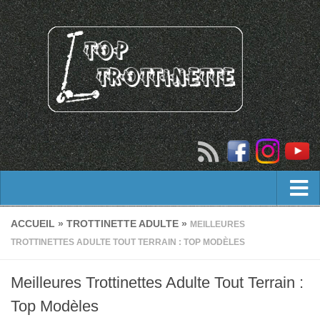
Trottinette adulte
ACCUEIL
»
TROTTINETTE ADULTE
»
MEILLEURES
TROTTINETTES ADULTE TOUT TERRAIN : TOP MODÈLES
trottinette tout terrain adulte
Trottinette freestyle
Meilleures Trottinettes Adulte Tout Terrain :
Trottinette électrique
Top Modèles